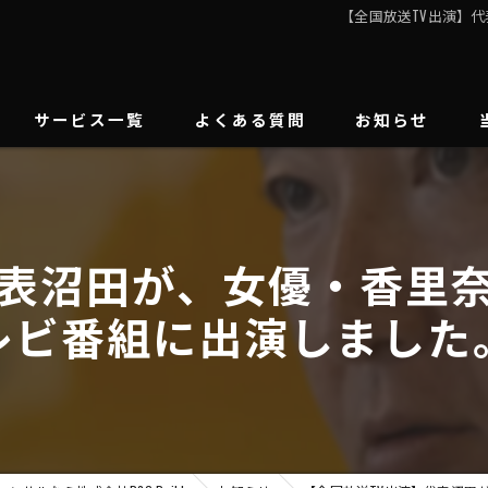
【全国放送TV出演】
サービス一覧
よくある質問
お知らせ
間接コスト削減支援
エネルギーコストについて
代表沼田が、女優・香里
バイオマスボイラー導入
レビ番組に出演しました
太陽光発電事業
採用コンサルティング