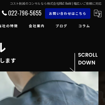
コスト削減のコンサルなら株式会社R&C Build | 幅広いご依頼に対応
022-796-5655
お問い合わせはこちら
当社の特徴
会社案内
ブログ
コラム
ル
間接経費
エネルギーコスト
SCROLL
します
DOWN
補助金
営業代行
人材採用