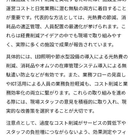
介護施設の業務標準化で経営改善を目指す
運営コストと日常業務に潜む無駄の両方に着目すること
方法
が重要です。代表的な方法としては、光熱費の節減、消
ICT活用によるコスト削減と業務効率向上の
耗品の適正管理、人員配置の最適化が挙げられます。こ
実例
れらは経費削減アイデアの中でも現場で取り組みやす
スタッフの負担軽減に繋がる業務改善のコ
く、実際に多くの施設で成果が報告されています。
ツ
具体的には、LED照明や節水型設備の導入による光熱費の
経費削減アイデアを生かす業務フロー見直
削減、消耗品やオムツの在庫管理システム導入による無
し法
駄遣い防止などが有効です。また、業務フローの見直し
介護施設で進める消耗品管理の最適化
やICT活用による人員の業務負担軽減も、コスト削減と業
務効率化の両立に繋がります。これらの取り組みを進め
介護施設の消耗品コスト削減に役立つ管理
る際には、現場スタッフの意見を積極的に取り入れ、現
法
実的な改善策を選択することが大切です。
オムツ在庫管理で実現するコスト削減の工
夫
注意点として、過度なコスト削減がサービスの質低下や
消耗品共同購入によるコスト削減のメリッ
スタッフの負担増につながらないよう、効果測定やフィ