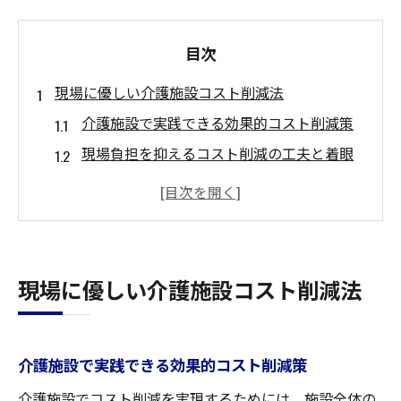
目次
現場に優しい介護施設コスト削減法
介護施設で実践できる効果的コスト削減策
現場負担を抑えるコスト削減の工夫と着眼
点
介護施設コスト削減と品質維持の両立方法
経費削減アイデアで現場力を高めるポイン
ト
現場に優しい介護施設コスト削減法
介護施設におけるコスト意識改革の進め方
経営を支える介護業務効率化の工夫
介護施設業務効率化とコスト削減の連動効
介護施設で実践できる効果的コスト削減策
果
介護施設でコスト削減を実現するためには、施設全体の