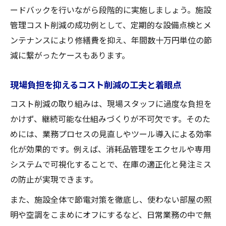
ト
ードバックを行いながら段階的に実施しましょう。施設
管理コスト削減の成功例として、定期的な設備点検とメ
介護施設で実践したい消耗品最適化のポイ
ンテナンスにより修繕費を抑え、年間数十万円単位の節
ント
減に繋がったケースもあります。
購買担当者の教育とコスト意識強化の進め
方
現場負担を抑えるコスト削減の工夫と着眼点
光熱費見直しで始めるコスト削減の第一歩
コスト削減の取り組みは、現場スタッフに過度な負担を
介護施設節電対策でコスト削減を実現する
かけず、継続可能な仕組みづくりが不可欠です。そのた
方法
めには、業務プロセスの見直しやツール導入による効率
介護施設で始めやすい光熱費削減のコツ
化が効果的です。例えば、消耗品管理をエクセルや専用
光熱費管理を徹底して経費削減効果を最大
システムで可視化することで、在庫の適正化と発注ミス
化
の防止が実現できます。
現場に優しい節電アイデアと実践ポイント
また、施設全体で節電対策を徹底し、使わない部屋の照
コスト意識を高める光熱費見直しの重要性
明や空調をこまめにオフにするなど、日常業務の中で無
コスト意識が高まる施設管理の取り組み