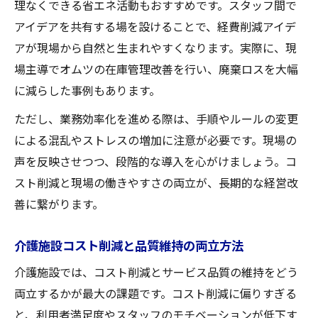
理なくできる省エネ活動もおすすめです。スタッフ間で
介護施設の施設管理でコスト削減を進める
アイデアを共有する場を設けることで、経費削減アイデ
方法
アが現場から自然と生まれやすくなります。実際に、現
施設管理コスト削減に向けた現場主導の取
場主導でオムツの在庫管理改善を行い、廃棄ロスを大幅
り組み
に減らした事例もあります。
コスト意識を定着させる教育と仕組み作り
ただし、業務効率化を進める際は、手順やルールの変更
経費削減アイデアを継続する組織文化の育
による混乱やストレスの増加に注意が必要です。現場の
成
声を反映させつつ、段階的な導入を心がけましょう。コ
介護 コスト意識向上で経営改善を目指す道
スト削減と現場の働きやすさの両立が、長期的な経営改
善に繋がります。
品質と安定経営を両立するアイデア集
コスト削減と介護施設経営安定化の実践法
介護施設コスト削減と品質維持の両立方法
サービス品質を損なわないコスト削減の考
介護施設では、コスト削減とサービス品質の維持をどう
え方
両立するかが最大の課題です。コスト削減に偏りすぎる
介護施設経営改善に役立つ具体的アイデア
と、利用者満足度やスタッフのモチベーションが低下す